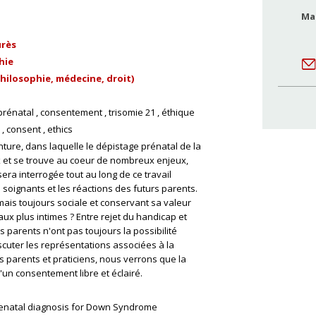
Ma
urès
hie
hilosophie, médecine, droit)
prénatal
consentement
trisomie 21
éthique
consent
ethics
ture, dans laquelle le dépistage prénatal de la
ux et se trouve au coeur de nombreux enjeux,
era interrogée tout au long de ce travail
 soignants et les réactions des futurs parents.
ais toujours sociale et conservant sa valeur
aux plus intimes ? Entre rejet du handicap et
s parents n'ont pas toujours la possibilité
scuter les représentations associées à la
s parents et praticiens, nous verrons que la
d'un consentement libre et éclairé.
renatal diagnosis for Down Syndrome