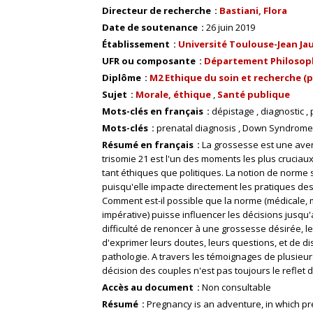
Directeur de recherche
Bastiani, Flora
Date de soutenance
26 juin 2019
Établissement
Université Toulouse-Jean Ja
UFR ou composante
Département Philosop
Diplôme
M2 Ethique du soin et recherche (p
Sujet
Morale, éthique
Santé publique
Mots-clés en français
dépistage
diagnostic
Mots-clés
prenatal diagnosis
Down Syndrome
Résumé en français
La grossesse est une aven
trisomie 21 est l'un des moments les plus crucia
tant éthiques que politiques. La notion de norme s
puisqu'elle impacte directement les pratiques des
Comment est-il possible que la norme (médicale, m
impérative) puisse influencer les décisions jusqu'
difficulté de renoncer à une grossesse désirée, le
d'exprimer leurs doutes, leurs questions, et de di
pathologie. A travers les témoignages de plusieur
décision des couples n'est pas toujours le reflet 
Accès au document
Non consultable
Résumé
Pregnancy is an adventure, in which p