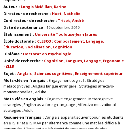
Auteur
Longis McMillan, Karine
Directeur de recherche
Huet, Nathalie
Co-directeur de recherche
Tricot, André
Date de soutenance
19 septembre 2019
Établissement
Université Toulouse-Jean Jaurès
École doctorale
CLESCO : Comportement, Langage,
Éducation, Socialisation, Cognition
Diplôme
Doctorat en Psychologie
Unité de recherche
Cognition, Langues, Langage, Ergonomie
- CLLE
Sujet
Anglais
Sciences cognitives
Enseignement supérieur
Mots-clés en français
Engagement cognitif
Stratégies
métacognitives
Anglais langue étrangère
Stratégies affectivo-
motivationnelles
Adulte
Mots-clés en anglais
Cognitive engagement
Metacognitive
strategies
English as a foreign language
Affectivo-motivational
strategies
Adult
Résumé en français
L’anglais apparaît souvent pour les étudiants
en BTS TP et BTS MAV par alternance comme une matière difficile à
apprendre. L’étudiant a déjà choisi de continuer ses études.