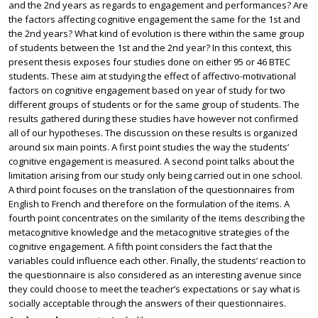
and the 2nd years as regards to engagement and performances? Are
the factors affecting cognitive engagement the same for the 1st and
the 2nd years? What kind of evolution is there within the same group
of students between the 1st and the 2nd year? In this context, this
present thesis exposes four studies done on either 95 or 46 BTEC
students. These aim at studying the effect of affectivo-motivational
factors on cognitive engagement based on year of study for two
different groups of students or for the same group of students. The
results gathered during these studies have however not confirmed
all of our hypotheses. The discussion on these results is organized
around six main points. A first point studies the way the students’
cognitive engagement is measured. A second point talks about the
limitation arising from our study only being carried out in one school.
A third point focuses on the translation of the questionnaires from
English to French and therefore on the formulation of the items. A
fourth point concentrates on the similarity of the items describing the
metacognitive knowledge and the metacognitive strategies of the
cognitive engagement. A fifth point considers the fact that the
variables could influence each other. Finally, the students’ reaction to
the questionnaire is also considered as an interesting avenue since
they could choose to meet the teacher’s expectations or say what is
socially acceptable through the answers of their questionnaires.