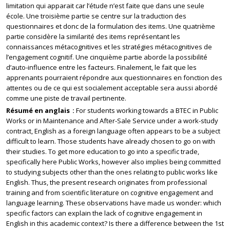
limitation qui apparait car l’étude n’est faite que dans une seule
école. Une troisième partie se centre sur la traduction des
questionnaires et donc de la formulation des items. Une quatrième
partie considère la similarité des items représentant les
connaissances métacognitives et les stratégies métacognitives de
l’engagement cognitif. Une cinquième partie aborde la possibilité
d’auto-influence entre les facteurs. Finalement, le fait que les
apprenants pourraient répondre aux questionnaires en fonction des
attentes ou de ce qui est socialement acceptable sera aussi abordé
comme une piste de travail pertinente.
Résumé en anglais
For students working towards a BTEC in Public
Works or in Maintenance and After-Sale Service under a work-study
contract, English as a foreign language often appears to be a subject
difficult to learn. Those students have already chosen to go on with
their studies. To get more education to go into a specific trade,
specifically here Public Works, however also implies being committed
to studying subjects other than the ones relating to public works like
English. Thus, the present research originates from professional
training and from scientific literature on cognitive engagement and
language learning. These observations have made us wonder: which
specific factors can explain the lack of cognitive engagement in
English in this academic context? Is there a difference between the 1st