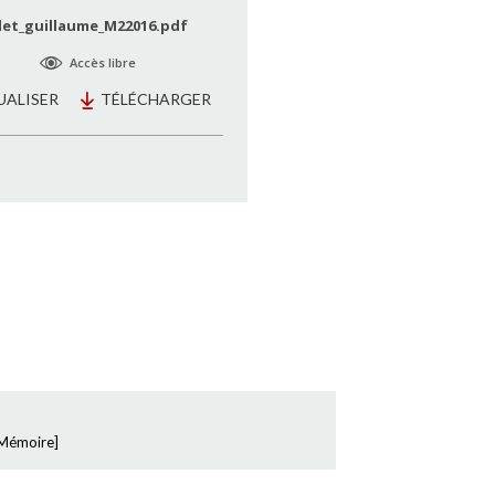
let_guillaume_M22016.pdf
Accès libre
UALISER
TÉLÉCHARGER
Mémoire
]