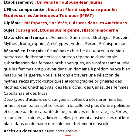
Établissement
Université Toulouse-Jean Jaurès
UFR ou composante
Institut Pluridisciplinaire pour les
Etudes sur les Amériques à Toulouse (IPEAT)
Diplôme
M2 Espaces, Sociétés, Cultures dans les Amériques
Sujet
Espagnol
Etudes sur le genre
Histoire moderne
Mots-clés en français
Femmes
Guerrières
Stratèges
Pouvoir
Mythes
Iconographie
Archétypes
Andes
Pérou
Préhispanique
Résumé en français
Ce mémoire cherche à nuancer la version
patriarcale de l’histoire et la vision trop répandue d’une totale
subordination des femmes préhispaniques, en s’intéressant au rôle
que les femmes ont pu avoir dans un domaine à prédominance bien
masculine: la guerre. Nous le ferons à travers une sélection de
mythes, récits mytho-historiques et iconographie originaires des
Moches, des Chachapoyas, des Huarochirí, des Canas, des femmes
Capullanas et des Incas.
Deux types d’actions se distinguent : celles où elles prennent les
armes et combattent, et celles où la bataille est plus d’ordre politique
et se joue par leur capacité de négociatrices et de stratèges. Fortes,
respectées, craintes, admirées, elles prouvent ainsi qu’elles ont leur
place dans un domaine normalement fortement masculin.
Accès au document
Non consultable