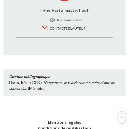
Irène.Harto_master1.pdf
Non consultable
CONTACTEZ L'AUTEUR
Citation bibliographique
Harto, Irène
(
2019
),
Neoperreo : le twerk comme mécanisme de
subversion
[
Mémoire
]
Mentions légales
Conditions de réutilisation