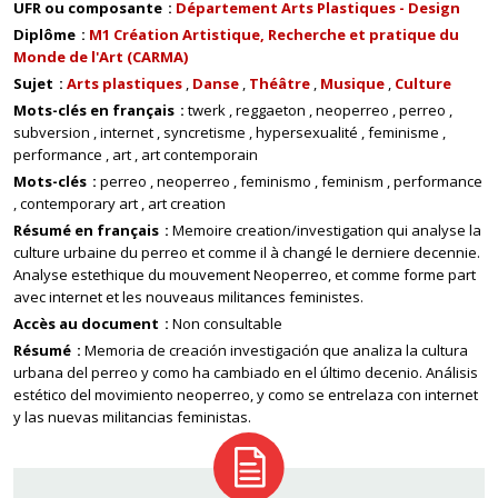
UFR ou composante
Département Arts Plastiques - Design
Diplôme
M1 Création Artistique, Recherche et pratique du
Monde de l'Art (CARMA)
Sujet
Arts plastiques
Danse
Théâtre
Musique
Culture
Mots-clés en français
twerk
reggaeton
neoperreo
perreo
subversion
internet
syncretisme
hypersexualité
feminisme
performance
art
art contemporain
Mots-clés
perreo
neoperreo
feminismo
feminism
performance
contemporary art
art creation
Résumé en français
Memoire creation/investigation qui analyse la
culture urbaine du perreo et comme il à changé le derniere decennie.
Analyse estethique du mouvement Neoperreo, et comme forme part
avec internet et les nouveaus militances feministes.
Accès au document
Non consultable
Résumé
Memoria de creación investigación que analiza la cultura
urbana del perreo y como ha cambiado en el último decenio. Análisis
estético del movimiento neoperreo, y como se entrelaza con internet
y las nuevas militancias feministas.