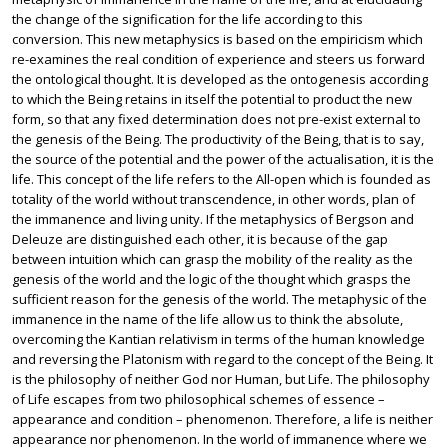
the change of the signification for the life according to this
conversion. This new metaphysics is based on the empiricism which
re-examines the real condition of experience and steers us forward
the ontological thought. It is developed as the ontogenesis according
to which the Being retains in itself the potential to product the new
form, so that any fixed determination does not pre-exist external to
the genesis of the Being. The productivity of the Being, that is to say,
the source of the potential and the power of the actualisation, it is the
life. This concept of the life refers to the All-open which is founded as
totality of the world without transcendence, in other words, plan of
the immanence and living unity. If the metaphysics of Bergson and
Deleuze are distinguished each other, it is because of the gap
between intuition which can grasp the mobility of the reality as the
genesis of the world and the logic of the thought which grasps the
sufficient reason for the genesis of the world. The metaphysic of the
immanence in the name of the life allow us to think the absolute,
overcoming the Kantian relativism in terms of the human knowledge
and reversing the Platonism with regard to the concept of the Being. It
is the philosophy of neither God nor Human, but Life. The philosophy
of Life escapes from two philosophical schemes of essence –
appearance and condition – phenomenon. Therefore, a life is neither
appearance nor phenomenon. In the world of immanence where we