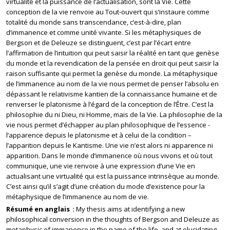
virtualité et la puissance de l’actualisation, sont la Vie. Cette
conception de la vie renvoie au Tout-ouvert qui s’instaure comme
totalité du monde sans transcendance, c’est-à-dire, plan
d’immanence et comme unité vivante. Si les métaphysiques de
Bergson et de Deleuze se distinguent, c’est par l’écart entre
l’affirmation de l’intuition qui peut saisir la réalité en tant que genèse
du monde et la revendication de la pensée en droit qui peut saisir la
raison suffisante qui permet la genèse du monde. La métaphysique
de l’immanence au nom de la vie nous permet de penser l’absolu en
dépassant le relativisme kantien de la connaissance humaine et de
renverser le platonisme à l’égard de la conception de l’Être. C’est la
philosophie du ni Dieu, ni Homme, mais de la Vie. La philosophie de la
vie nous permet d’échapper au plan philosophique de l’essence -
l’apparence depuis le platonisme et à celui de la condition –
l’apparition depuis le Kantisme. Une vie n’est alors ni apparence ni
apparition. Dans le monde d’immanence où nous vivons et où tout
communique, une vie renvoie à une expression d’une Vie en
actualisant une virtualité qui est la puissance intrinsèque au monde.
C’est ainsi qu’il s’agit d’une création du mode d’existence pour la
métaphysique de l’immanence au nom de vie.
Résumé en anglais
My thesis aims at identifying a new
philosophical conversion in the thoughts of Bergson and Deleuze as
metaphysic of immanence in the name of the life, and at elucidating