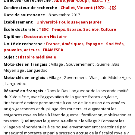
Directeur de recherche
Abbé, Jean-Loup (1952-....)
Co-directeur de recherche
Challet, Vincent (1972-....)
Date de soutenance
8 novembre 2017
Établissement
Université Toulouse-Jean Jaurès
École doctorale
TESC : Temps, Espace, Société, Culture
Diplôme
Doctorat en Histoire
Unité de recherche
France, Amériques, Espagne - Sociétés,
pouvoirs, acteurs - FRAMESPA
Sujet
Histoire médiévale
Mots-clés en français
Village
Gouvernement
Guerre
Bas
Moyen âge
Languedoc
Mots-clés en anglais
Village
Government
War
Late Middle Ages
Languedoc
Résumé en français
Dans le Bas-Languedoc de la seconde moitié
du XIVe siècle, avec l’aggravation de la guerre franco-anglaise,
l’insécurité devient permanente à cause de l’incursion des armées
anglo-gasconnes et du pillage des routiers, et augmentent les
exigences royales liées à l’état de guerre : fortification, mobilisation et
taxation. Quel impact la guerre a-t-elle sur le village ? Comment les
villageois répondent-ils à ce nouvel environnement caractérisé par
l’insécurité montante et par la pression accrue de la fiscalité royale ?