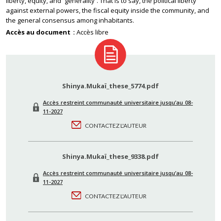
liberty, equity, and ‘‘generality’’. That is to say, the political liberty
against external powers, the fiscal equity inside the community, and
the general consensus among inhabitants.
Accès au document
Accès libre
Shinya.Mukaï_these_5774.pdf
Accès restreint communauté universitaire jusqu’au 08-
11-2027
CONTACTEZ L'AUTEUR
Shinya.Mukaï_these_9338.pdf
Accès restreint communauté universitaire jusqu’au 08-
11-2027
CONTACTEZ L'AUTEUR