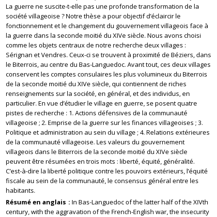
La guerre ne suscite-t-elle pas une profonde transformation de la
société villageoise ? Notre thèse a pour objectif d’éclaircir le
fonctionnement et le changement du gouvernement villageois face à
la guerre dans la seconde moitié du XIVe siècle. Nous avons choisi
comme les objets centraux de notre recherche deux villages :
Sérignan et Vendres. Ceux-ci se trouvent à proximité de Béziers, dans
le Biterrois, au centre du Bas-Languedoc. Avant tout, ces deux villages
conservent les comptes consulaires les plus volumineux du Biterrois
de la seconde moitié du XIVe siècle, qui contiennent de riches
renseignements sur la société, en général, et des individus, en
particulier. En vue d’étudier le village en guerre, se posent quatre
pistes de recherche : 1. Actions défensives de la communauté
villageoise ; 2. Emprise de la guerre sur les finances villageoises ; 3.
Politique et administration au sein du village ; 4. Relations extérieures
de la communauté villageoise. Les valeurs du gouvernement
villageois dans le Biterrois de la seconde moitié du XIVe siècle
peuvent être résumées en trois mots : liberté, équité, généralité.
C’est-à-dire la liberté politique contre les pouvoirs extérieurs, l’équité
fiscale au sein de la communauté, le consensus général entre les
habitants.
Résumé en anglais
In Bas-Languedoc of the latter half of the XIVth
century, with the aggravation of the French-English war, the insecurity