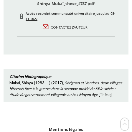
Shinya.Mukaï_these_4787.pdf
Accès restreint communauté universitaire jusqu’au 08-
11-2027
CONTACTEZ L'AUTEUR
Citation bibliographique
Mukai, Shinya (1983-....)
(
2017
),
Sérignan et Vendres, deux villages
biterrois face à la guerre dans la seconde moitié du XIVe siècle :
étude du gouvernement villageois au bas Moyen âge
[
Thèse
]
Mentions légales