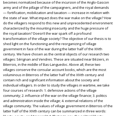
becomes normalized because of the incursion of the Anglo-Gascon
army and of the pillage of the campaigners, and the royal demands
― fortification, mobilization and taxation ― increase in relation with
the state of war. What impact does the war make on the village? How
do the villagers respond to this new and unprecedented environment
characterized by the mounting insecurity and the huge pressure of
the royal taxation? Doesn’t the war spark off a profound
transformation of the village society? The objective of our thesis is to
shed light on the functioning and the reorganizing of village
government in face of the war during the latter half of the XIVth
century. We have chosen as the central objects of our research two
villages: Sérignan and Vendres. These are situated near Béziers, in
Biterrois, in the middle of Bas-Languedoc. Above all, these two
villages conserve the consular account books, which are the most
voluminous in Biterrois of the latter half of the XIVth century and
contain rich and significant information about the society and
individual villagers. In order to study the villages in wartime, we take
four courses of research: 1. defensive actions of the village
community; 2. influence of the war on the village finance; 3. politics
and administration inside the village; 4. external relations of the
village community. The values of village government in Biterrois of the
latter half of the XIVth century can be summarized in three words: