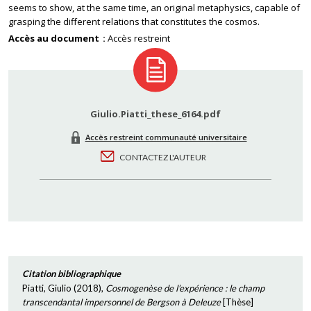
seems to show, at the same time, an original metaphysics, capable of
grasping the different relations that constitutes the cosmos.
Accès au document
Accès restreint
Giulio.Piatti_these_6164.pdf
Accès restreint communauté universitaire
CONTACTEZ L'AUTEUR
Citation bibliographique
Piatti, Giulio
(
2018
),
Cosmogenèse de l’expérience : le champ
transcendantal impersonnel de Bergson à Deleuze
[
Thèse
]