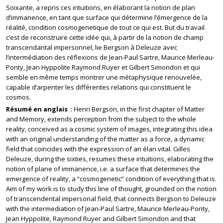
Soixante, a repris ces intuitions, en élaborant la notion de plan
d’immanence, en tant que surface qui détermine l’émergence de la
réalité, condition cosmogenetique de tout ce qui est. But du travail
c’est de reconstruire cette idée qui, à partir de la notion de champ
transcendantal impersonnel, lie Bergson à Deleuze avec
l’intermédiation des réflexions de Jean-Paul Sartre, Maurice Merleau-
Ponty, Jean Hyppolite Raymond Ruyer et Gilbert Simondon et qui
semble en même temps montrer une métaphysique renouvelée,
capable d’arpenter les différentes relations qui constituent le
cosmos.
Résumé en anglais
Henri Bergson, in the first chapter of Matter
and Memory, extends perception from the subject to the whole
reality, conceived as a cosmic system of images, integrating this idea
with an original understanding of the matter as a force, a dynamic
field that coincides with the expression of an élan vital. Gilles
Deleuze, during the sixties, resumes these intuitions, elaborating the
notion of plane of immanence, i.e. a surface that determines the
emergence of reality, a “cosmogenetic” condition of everything that is.
Aim of my work is to study this line of thought, grounded on the notion
of transcendental impersonal field, that connects Bergson to Deleuze
with the intermediation of Jean-Paul Sartre, Maurice Merleau-Ponty,
Jean Hyppolite, Raymond Ruyer and Gilbert Simondon and that