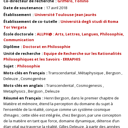
Co-directeur de recherche
Griffero, Tonino
Date de soutenance
17 avril 2018
Établissement
Université Toulouse-Jean Jaurès
Établissement de co-tutelle
Università degli studi di Roma
Tor Vergata
École doctorale
ALLPH@ : Arts, Lettres, Langues, Philosophie,
Communication
Diplôme
Doctorat en Philosophie
Unité de recherche
Equipe de Recherche sur les Rationalités
Philosophiques et les Savoirs - ERRAPHIS
Sujet
Philosophie
Mots-clés en français
Transcendantal
Métaphysique
Bergson
Deleuze
Cosmogenèse
Mots-clés en anglais
Transcendental
Cosmogenesis
Metaphysics
Bergson
Deleuze
Résumé en français
Henri Bergson, dans le premier chapitre de
Matière et mémoire, étend la perception du domaine du sujet à
l’ensemble de la réalité, conçue comme un système cosmique
d’images ; cette idée est intégrée, chez Bergson, par une conception
de la matière en tant que force, domaine dynamique, détense d’un
élan vital qui traverse la réalité. Gilles Deleuze, à partir des années