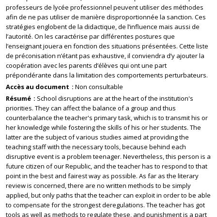
professeurs de lycée professionnel peuvent utiliser des méthodes
afin de ne pas utiliser de manière disproportionnée la sanction. Ces
stratégies englobent de la didactique, de l’influence mais aussi de
l’autorité. On les caractérise par différentes postures que
l’enseignant jouera en fonction des situations présentées. Cette liste
de préconisation n’étant pas exhaustive, il conviendra d’y ajouter la
coopération avec les parents d’élèves qui ont une part
prépondérante dans la limitation des comportements perturbateurs.
Accès au document
Non consultable
Résumé
School disruptions are at the heart of the institution's
priorities. They can affect the balance of a group and thus
counterbalance the teacher's primary task, which is to transmit his or
her knowledge while fostering the skills of his or her students. The
latter are the subject of various studies aimed at providing the
teaching staff with the necessary tools, because behind each
disruptive event is a problem teenager. Nevertheless, this person is a
future citizen of our Republic, and the teacher has to respond to that
point in the best and fairest way as possible. As far as the literary
review is concerned, there are no written methods to be simply
applied, but only paths that the teacher can exploit in order to be able
to compensate for the strongest deregulations. The teacher has got
tools as well as methods to regulate these, and punishment is a part