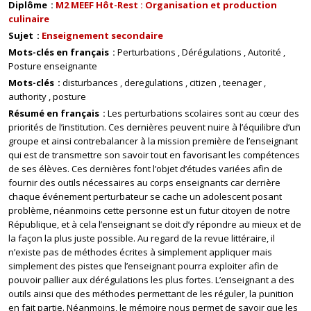
Diplôme
M2 MEEF Hôt-Rest : Organisation et production
culinaire
Sujet
Enseignement secondaire
Mots-clés en français
Perturbations
Dérégulations
Autorité
Posture enseignante
Mots-clés
disturbances
deregulations
citizen
teenager
authority
posture
Résumé en français
Les perturbations scolaires sont au cœur des
priorités de l’institution. Ces dernières peuvent nuire à l’équilibre d’un
groupe et ainsi contrebalancer à la mission première de l’enseignant
qui est de transmettre son savoir tout en favorisant les compétences
de ses élèves. Ces dernières font l’objet d’études variées afin de
fournir des outils nécessaires au corps enseignants car derrière
chaque événement perturbateur se cache un adolescent posant
problème, néanmoins cette personne est un futur citoyen de notre
République, et à cela l’enseignant se doit d’y répondre au mieux et de
la façon la plus juste possible. Au regard de la revue littéraire, il
n’existe pas de méthodes écrites à simplement appliquer mais
simplement des pistes que l’enseignant pourra exploiter afin de
pouvoir pallier aux dérégulations les plus fortes. L’enseignant a des
outils ainsi que des méthodes permettant de les réguler, la punition
en fait partie. Néanmoins, le mémoire nous permet de savoir que les