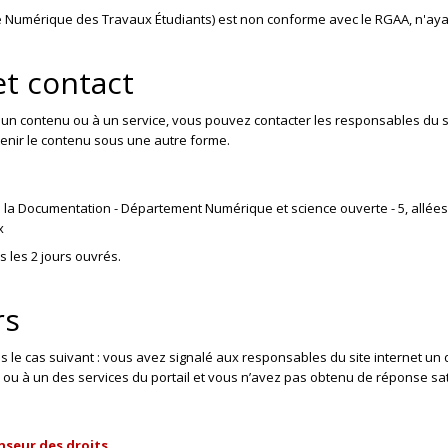
e Numérique des Travaux Étudiants) est non conforme avec le RGAA, n'aya
et contact
à un contenu ou à un service, vous pouvez contacter les responsables du s
tenir le contenu sous une autre forme.
la Documentation - Département Numérique et science ouverte - 5, allées
x
les 2 jours ouvrés.
rs
ns le cas suivant : vous avez signalé aux responsables du site internet un 
u à un des services du portail et vous n’avez pas obtenu de réponse sat
nseur des droits