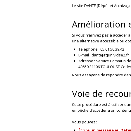
Le site DANTE (Dépôt et Archivag
Amélioration 
Si vous n’arrivez pas à accéder 
une alternative accessible ou ob
Téléphone : 05.61.50.39.42
E-mail : dante[at]univ-tlse2.fr
Adresse : Service Commun de 
40650 31106 TOULOUSE Cede
Nous essayons de répondre dans 
Voie de recou
Cette procédure est à utiliser da
empêche d’accéder à un contenu o
Vous pouvez :
Écrire un message au Défe