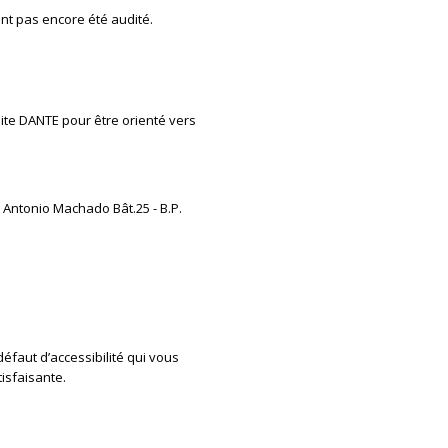
nt pas encore été audité.
ite DANTE pour être orienté vers
 Antonio Machado Bât.25 - B.P.
défaut d’accessibilité qui vous
isfaisante.