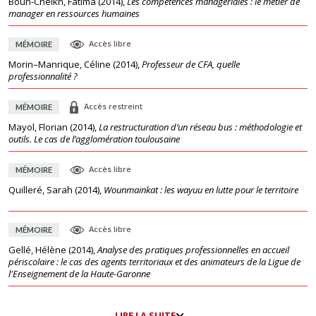
Boun-Cheikh, Fatima
(
2014
),
Les compétences managériales : le métier de
manager en ressources humaines
Accès libre
MÉMOIRE
Morin–Manrique, Céline
(
2014
),
Professeur de CFA, quelle
professionnalité ?
Accès restreint
MÉMOIRE
Mayol, Florian
(
2014
),
La restructuration d’un réseau bus : méthodologie et
outils. Le cas de l’agglomération toulousaine
Accès libre
MÉMOIRE
Quilleré, Sarah
(
2014
),
Wounmainkat : les wayuu en lutte pour le territoire
Accès libre
MÉMOIRE
Gellé, Hélène
(
2014
),
Analyse des pratiques professionnelles en accueil
périscolaire : le cas des agents territoriaux et des animateurs de la Ligue de
l'Enseignement de la Haute-Garonne
LIRE LA SUITE