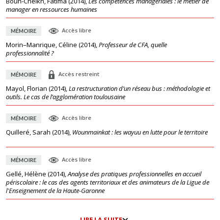
Boun-Cheikh, Fatima
(
2014
),
Les compétences managériales : le métier de
manager en ressources humaines
Accès libre
MÉMOIRE
Morin–Manrique, Céline
(
2014
),
Professeur de CFA, quelle
professionnalité ?
Accès restreint
MÉMOIRE
Mayol, Florian
(
2014
),
La restructuration d’un réseau bus : méthodologie et
outils. Le cas de l’agglomération toulousaine
Accès libre
MÉMOIRE
Quilleré, Sarah
(
2014
),
Wounmainkat : les wayuu en lutte pour le territoire
Accès libre
MÉMOIRE
Gellé, Hélène
(
2014
),
Analyse des pratiques professionnelles en accueil
périscolaire : le cas des agents territoriaux et des animateurs de la Ligue de
l'Enseignement de la Haute-Garonne
LIRE LA SUITE