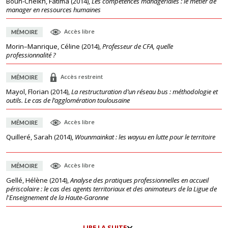
Boun-Cheikh, Fatima
(
2014
),
Les compétences managériales : le métier de
manager en ressources humaines
Accès libre
MÉMOIRE
Morin–Manrique, Céline
(
2014
),
Professeur de CFA, quelle
professionnalité ?
Accès restreint
MÉMOIRE
Mayol, Florian
(
2014
),
La restructuration d’un réseau bus : méthodologie et
outils. Le cas de l’agglomération toulousaine
Accès libre
MÉMOIRE
Quilleré, Sarah
(
2014
),
Wounmainkat : les wayuu en lutte pour le territoire
Accès libre
MÉMOIRE
Gellé, Hélène
(
2014
),
Analyse des pratiques professionnelles en accueil
périscolaire : le cas des agents territoriaux et des animateurs de la Ligue de
l'Enseignement de la Haute-Garonne
LIRE LA SUITE