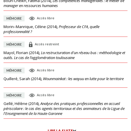
Boun-Cheikh, Fatima
(
2014
),
Les compétences managériales : le métier de
manager en ressources humaines
Accès libre
MÉMOIRE
Morin–Manrique, Céline
(
2014
),
Professeur de CFA, quelle
professionnalité ?
Accès restreint
MÉMOIRE
Mayol, Florian
(
2014
),
La restructuration d’un réseau bus : méthodologie et
outils. Le cas de l’agglomération toulousaine
Accès libre
MÉMOIRE
Quilleré, Sarah
(
2014
),
Wounmainkat : les wayuu en lutte pour le territoire
Accès libre
MÉMOIRE
Gellé, Hélène
(
2014
),
Analyse des pratiques professionnelles en accueil
périscolaire : le cas des agents territoriaux et des animateurs de la Ligue de
l'Enseignement de la Haute-Garonne
LIRE LA SUITE