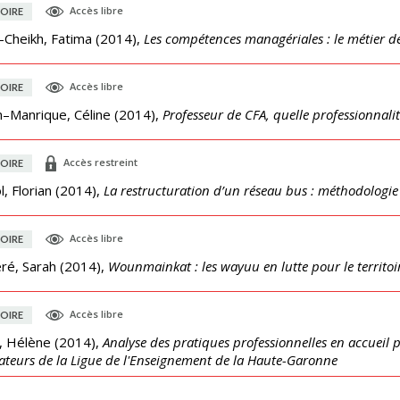
Accès libre
OIRE
-Cheikh, Fatima
(
2014
),
Les compétences managériales : le métier 
Accès libre
OIRE
n–Manrique, Céline
(
2014
),
Professeur de CFA, quelle professionnalit
Accès restreint
OIRE
, Florian
(
2014
),
La restructuration d’un réseau bus : méthodologie 
Accès libre
OIRE
eré, Sarah
(
2014
),
Wounmainkat : les wayuu en lutte pour le territoi
Accès libre
OIRE
, Hélène
(
2014
),
Analyse des pratiques professionnelles en accueil pé
teurs de la Ligue de l'Enseignement de la Haute-Garonne