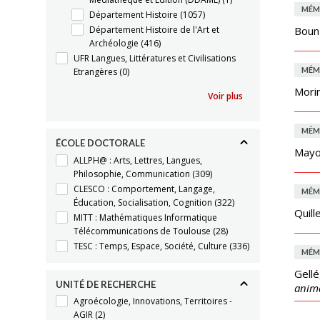
MÉM
Département Histoire
(1057)
Département Histoire de l'Art et
Boun
Archéologie
(416)
UFR Langues, Littératures et Civilisations
MÉM
Etrangères
(0)
Mori
Voir plus
MÉM
ÉCOLE DOCTORALE
Mayol
ALLPH@ : Arts, Lettres, Langues,
Philosophie, Communication
(309)
CLESCO : Comportement, Langage,
MÉM
Éducation, Socialisation, Cognition
(322)
Quill
MITT : Mathématiques Informatique
Télécommunications de Toulouse
(28)
TESC : Temps, Espace, Société, Culture
(336)
MÉM
Gellé
UNITÉ DE RECHERCHE
anima
Agroécologie, Innovations, Territoires -
AGIR
(2)