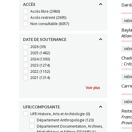
Darda
ACCÈS
Accès libre
(2980)
Accès restreint
(2695)
MÉM
Non consultable
(8057)
Bayla
Atlan
DATE DE SOUTENANCE
2026
(39)
MÉM
2025
(1482)
Chad
2024
(1393)
: Cré
2023
(1274)
2022
(1152)
MÉM
2021
(1314)
Carri
Voir plus
MÉM
UFR/COMPOSANTE
Reite
UFR Histoire, Arts et Archéologie
(0)
Franc
Département Anthropologie
(123)
Provi
Département Documentation, Archives,
Médiathèque et Edition (DDAME)
(1)