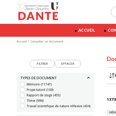
ACCUEIL
CON
Accueil
Consulter un document
Do
FILTRER
EFFACER
TYPES DE DOCUMENT
Mémoire
(11747)
Projet tutoré
(100)
Rapport de stage
(455)
1373
Thèse
(996)
Travail scientifique de nature réflexive
(434)
MÉM