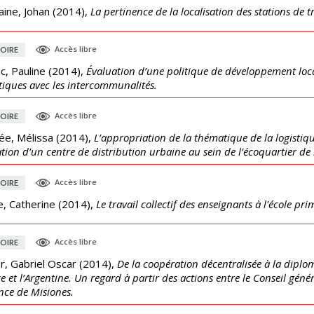
ine, Johan
(
2014
),
La pertinence de la localisation des stations de 
Accès libre
OIRE
c, Pauline
(
2014
),
Évaluation d’une politique de développement loc
tiques avec les intercommunalités.
Accès libre
OIRE
ée, Mélissa
(
2014
),
L’appropriation de la thématique de la logistique
ation d’un centre de distribution urbaine au sein de l’écoquartier de
Accès libre
OIRE
e, Catherine
(
2014
),
Le travail collectif des enseignants à l'école pr
Accès libre
OIRE
r, Gabriel Oscar
(
2014
),
De la coopération décentralisée à la diploma
e et l’Argentine. Un regard à partir des actions entre le Conseil gén
nce de Misiones.