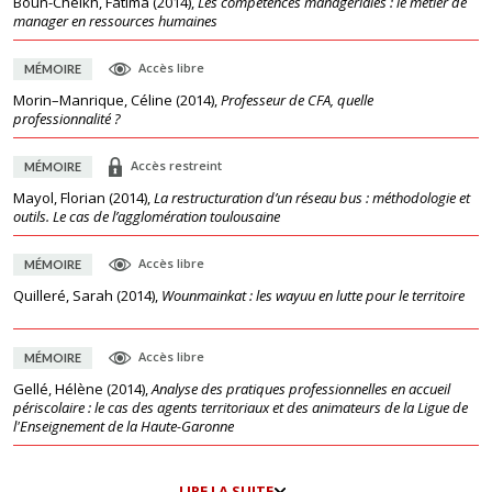
Boun-Cheikh, Fatima
(
2014
),
Les compétences managériales : le métier de
manager en ressources humaines
Accès libre
MÉMOIRE
Morin–Manrique, Céline
(
2014
),
Professeur de CFA, quelle
professionnalité ?
Accès restreint
MÉMOIRE
Mayol, Florian
(
2014
),
La restructuration d’un réseau bus : méthodologie et
outils. Le cas de l’agglomération toulousaine
Accès libre
MÉMOIRE
Quilleré, Sarah
(
2014
),
Wounmainkat : les wayuu en lutte pour le territoire
Accès libre
MÉMOIRE
Gellé, Hélène
(
2014
),
Analyse des pratiques professionnelles en accueil
périscolaire : le cas des agents territoriaux et des animateurs de la Ligue de
l'Enseignement de la Haute-Garonne
LIRE LA SUITE