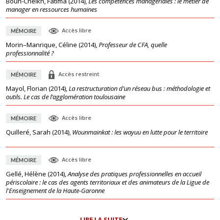
Boun-Cheikh, Fatima
(
2014
),
Les compétences managériales : le métier de
manager en ressources humaines
Accès libre
MÉMOIRE
Morin–Manrique, Céline
(
2014
),
Professeur de CFA, quelle
professionnalité ?
Accès restreint
MÉMOIRE
Mayol, Florian
(
2014
),
La restructuration d’un réseau bus : méthodologie et
outils. Le cas de l’agglomération toulousaine
Accès libre
MÉMOIRE
Quilleré, Sarah
(
2014
),
Wounmainkat : les wayuu en lutte pour le territoire
Accès libre
MÉMOIRE
Gellé, Hélène
(
2014
),
Analyse des pratiques professionnelles en accueil
périscolaire : le cas des agents territoriaux et des animateurs de la Ligue de
l'Enseignement de la Haute-Garonne
LIRE LA SUITE