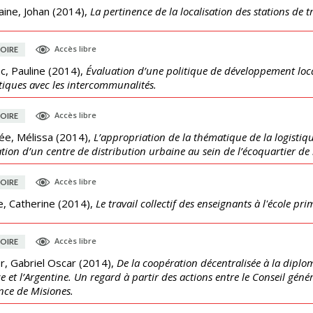
ine, Johan
(
2014
),
La pertinence de la localisation des stations de 
Accès libre
OIRE
c, Pauline
(
2014
),
Évaluation d’une politique de développement loc
tiques avec les intercommunalités.
Accès libre
OIRE
ée, Mélissa
(
2014
),
L’appropriation de la thématique de la logistique
ation d’un centre de distribution urbaine au sein de l’écoquartier de
Accès libre
OIRE
e, Catherine
(
2014
),
Le travail collectif des enseignants à l'école pr
Accès libre
OIRE
r, Gabriel Oscar
(
2014
),
De la coopération décentralisée à la diploma
e et l’Argentine. Un regard à partir des actions entre le Conseil gén
nce de Misiones.