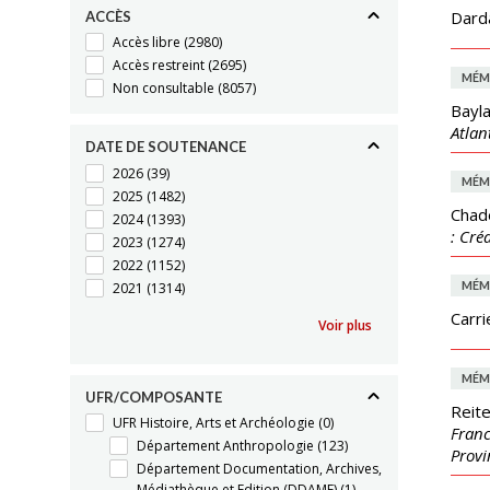
Darda
ACCÈS
Accès libre
(2980)
Accès restreint
(2695)
MÉM
Non consultable
(8057)
Bayla
Atlan
DATE DE SOUTENANCE
2026
(39)
MÉM
2025
(1482)
Chad
2024
(1393)
: Cré
2023
(1274)
2022
(1152)
MÉM
2021
(1314)
Carri
Voir plus
MÉM
UFR/COMPOSANTE
Reite
UFR Histoire, Arts et Archéologie
(0)
Franc
Département Anthropologie
(123)
Provi
Département Documentation, Archives,
Médiathèque et Edition (DDAME)
(1)