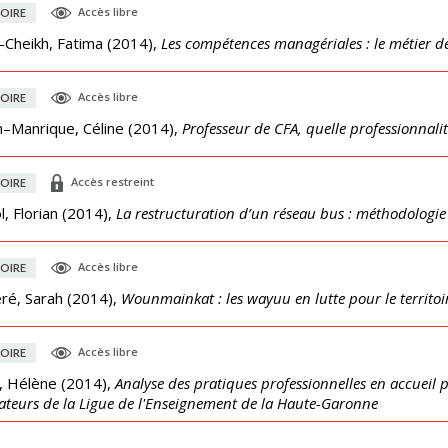
Accès libre
OIRE
-Cheikh, Fatima
(
2014
),
Les compétences managériales : le métier 
Accès libre
OIRE
n–Manrique, Céline
(
2014
),
Professeur de CFA, quelle professionnalit
Accès restreint
OIRE
, Florian
(
2014
),
La restructuration d’un réseau bus : méthodologie 
Accès libre
OIRE
eré, Sarah
(
2014
),
Wounmainkat : les wayuu en lutte pour le territoi
Accès libre
OIRE
, Hélène
(
2014
),
Analyse des pratiques professionnelles en accueil pé
teurs de la Ligue de l'Enseignement de la Haute-Garonne