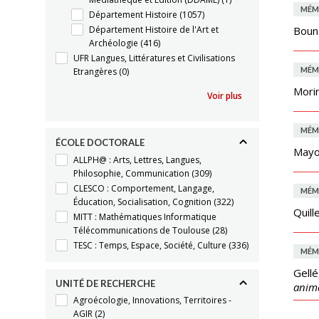
MÉM
Département Histoire
(1057)
Département Histoire de l'Art et
Boun
Archéologie
(416)
UFR Langues, Littératures et Civilisations
MÉM
Etrangères
(0)
Mori
Voir plus
MÉM
ÉCOLE DOCTORALE
Mayol
ALLPH@ : Arts, Lettres, Langues,
Philosophie, Communication
(309)
CLESCO : Comportement, Langage,
MÉM
Éducation, Socialisation, Cognition
(322)
Quill
MITT : Mathématiques Informatique
Télécommunications de Toulouse
(28)
TESC : Temps, Espace, Société, Culture
(336)
MÉM
Gellé
UNITÉ DE RECHERCHE
anima
Agroécologie, Innovations, Territoires -
AGIR
(2)