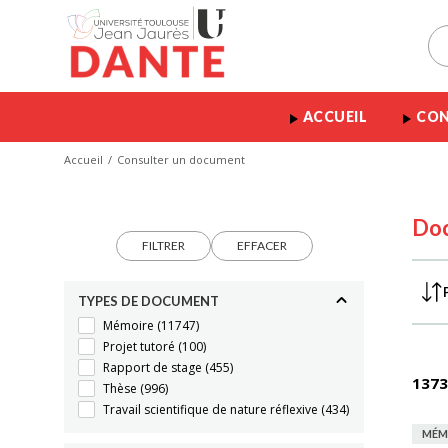
ACCUEIL
CON
Accueil
Consulter un document
Do
FILTRER
EFFACER
TYPES DE DOCUMENT
Mémoire
(11747)
Projet tutoré
(100)
Rapport de stage
(455)
1373
Thèse
(996)
Travail scientifique de nature réflexive
(434)
MÉM