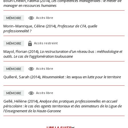
Boun-Cheikh, Fatima
(
2014
),
Les compétences managériales : le métier de
manager en ressources humaines
Accès libre
MÉMOIRE
Morin–Manrique, Céline
(
2014
),
Professeur de CFA, quelle
professionnalité ?
Accès restreint
MÉMOIRE
Mayol, Florian
(
2014
),
La restructuration d’un réseau bus : méthodologie et
outils. Le cas de l’agglomération toulousaine
Accès libre
MÉMOIRE
Quilleré, Sarah
(
2014
),
Wounmainkat : les wayuu en lutte pour le territoire
Accès libre
MÉMOIRE
Gellé, Hélène
(
2014
),
Analyse des pratiques professionnelles en accueil
périscolaire : le cas des agents territoriaux et des animateurs de la Ligue de
l'Enseignement de la Haute-Garonne
LIRE LA SUITE