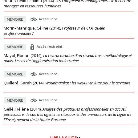
Boun-Cheikh, Fatima
(
2014
),
Les compétences managériales : le métier de
manager en ressources humaines
Accès libre
MÉMOIRE
Morin–Manrique, Céline
(
2014
),
Professeur de CFA, quelle
professionnalité ?
Accès restreint
MÉMOIRE
Mayol, Florian
(
2014
),
La restructuration d’un réseau bus : méthodologie et
outils. Le cas de l’agglomération toulousaine
Accès libre
MÉMOIRE
Quilleré, Sarah
(
2014
),
Wounmainkat : les wayuu en lutte pour le territoire
Accès libre
MÉMOIRE
Gellé, Hélène
(
2014
),
Analyse des pratiques professionnelles en accueil
périscolaire : le cas des agents territoriaux et des animateurs de la Ligue de
l'Enseignement de la Haute-Garonne
LIRE LA SUITE