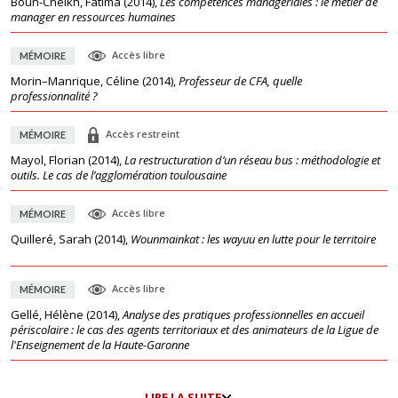
Boun-Cheikh, Fatima
(
2014
),
Les compétences managériales : le métier de
manager en ressources humaines
Accès libre
MÉMOIRE
Morin–Manrique, Céline
(
2014
),
Professeur de CFA, quelle
professionnalité ?
Accès restreint
MÉMOIRE
Mayol, Florian
(
2014
),
La restructuration d’un réseau bus : méthodologie et
outils. Le cas de l’agglomération toulousaine
Accès libre
MÉMOIRE
Quilleré, Sarah
(
2014
),
Wounmainkat : les wayuu en lutte pour le territoire
Accès libre
MÉMOIRE
Gellé, Hélène
(
2014
),
Analyse des pratiques professionnelles en accueil
périscolaire : le cas des agents territoriaux et des animateurs de la Ligue de
l'Enseignement de la Haute-Garonne
LIRE LA SUITE