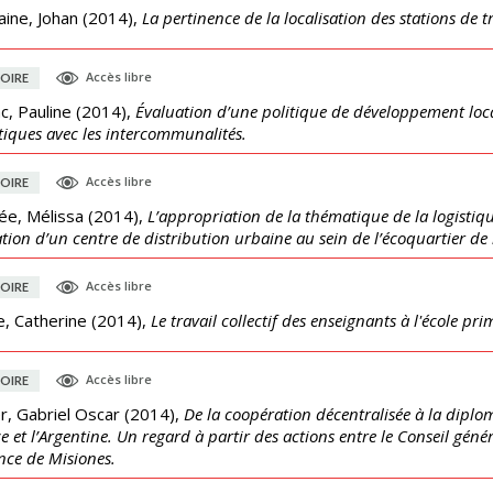
ine, Johan
(
2014
),
La pertinence de la localisation des stations de 
Accès libre
OIRE
c, Pauline
(
2014
),
Évaluation d’une politique de développement loc
tiques avec les intercommunalités.
Accès libre
OIRE
ée, Mélissa
(
2014
),
L’appropriation de la thématique de la logistique
ation d’un centre de distribution urbaine au sein de l’écoquartier de
Accès libre
OIRE
e, Catherine
(
2014
),
Le travail collectif des enseignants à l'école pr
Accès libre
OIRE
r, Gabriel Oscar
(
2014
),
De la coopération décentralisée à la diploma
e et l’Argentine. Un regard à partir des actions entre le Conseil gén
nce de Misiones.