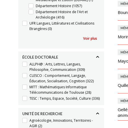
MÉM
Département Histoire
(1057)
Département Histoire de l'Art et
Boun
Archéologie
(416)
UFR Langues, Littératures et Civilisations
MÉM
Etrangères
(0)
Mori
Voir plus
MÉM
ÉCOLE DOCTORALE
Mayol
ALLPH@ : Arts, Lettres, Langues,
Philosophie, Communication
(309)
CLESCO : Comportement, Langage,
MÉM
Éducation, Socialisation, Cognition
(322)
Quill
MITT : Mathématiques Informatique
Télécommunications de Toulouse
(28)
TESC : Temps, Espace, Société, Culture
(336)
MÉM
Gellé
UNITÉ DE RECHERCHE
anima
Agroécologie, Innovations, Territoires -
AGIR
(2)