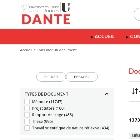
ACCUEIL
CON
Accueil
Consulter un document
Do
FILTRER
EFFACER
TYPES DE DOCUMENT
Mémoire
(11747)
Projet tutoré
(100)
Rapport de stage
(455)
1373
Thèse
(996)
Travail scientifique de nature réflexive
(434)
MÉM