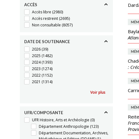
Darda
ACCÈS
Accès libre
(2980)
Accès restreint
(2695)
MÉM
Non consultable
(8057)
Bayla
Atlan
DATE DE SOUTENANCE
2026
(39)
MÉM
2025
(1482)
Chad
2024
(1393)
: Cré
2023
(1274)
2022
(1152)
MÉM
2021
(1314)
Carri
Voir plus
MÉM
UFR/COMPOSANTE
Reite
UFR Histoire, Arts et Archéologie
(0)
Franc
Département Anthropologie
(123)
Provi
Département Documentation, Archives,
Médiathèque et Edition (DDAME)
(1)