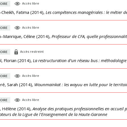
Accès libre
OIRE
-Cheikh, Fatima
(
2014
),
Les compétences managériales : le métier 
Accès libre
OIRE
n–Manrique, Céline
(
2014
),
Professeur de CFA, quelle professionnalit
Accès restreint
OIRE
, Florian
(
2014
),
La restructuration d’un réseau bus : méthodologie 
Accès libre
OIRE
eré, Sarah
(
2014
),
Wounmainkat : les wayuu en lutte pour le territoi
Accès libre
OIRE
, Hélène
(
2014
),
Analyse des pratiques professionnelles en accueil pé
teurs de la Ligue de l'Enseignement de la Haute-Garonne