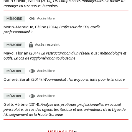
Boun-Cheikh, Fatima
(
2014
),
Les compétences managériales : le métier de
manager en ressources humaines
Accès libre
MÉMOIRE
Morin–Manrique, Céline
(
2014
),
Professeur de CFA, quelle
professionnalité ?
Accès restreint
MÉMOIRE
Mayol, Florian
(
2014
),
La restructuration d’un réseau bus : méthodologie et
outils. Le cas de l’agglomération toulousaine
Accès libre
MÉMOIRE
Quilleré, Sarah
(
2014
),
Wounmainkat : les wayuu en lutte pour le territoire
Accès libre
MÉMOIRE
Gellé, Hélène
(
2014
),
Analyse des pratiques professionnelles en accueil
périscolaire : le cas des agents territoriaux et des animateurs de la Ligue de
l'Enseignement de la Haute-Garonne
LIRE LA SUITE