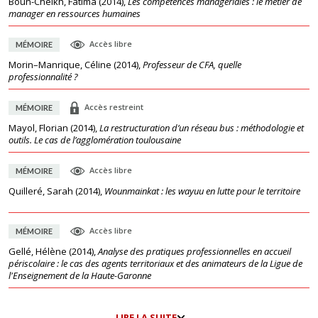
Boun-Cheikh, Fatima
(
2014
),
Les compétences managériales : le métier de
manager en ressources humaines
Accès libre
MÉMOIRE
Morin–Manrique, Céline
(
2014
),
Professeur de CFA, quelle
professionnalité ?
Accès restreint
MÉMOIRE
Mayol, Florian
(
2014
),
La restructuration d’un réseau bus : méthodologie et
outils. Le cas de l’agglomération toulousaine
Accès libre
MÉMOIRE
Quilleré, Sarah
(
2014
),
Wounmainkat : les wayuu en lutte pour le territoire
Accès libre
MÉMOIRE
Gellé, Hélène
(
2014
),
Analyse des pratiques professionnelles en accueil
périscolaire : le cas des agents territoriaux et des animateurs de la Ligue de
l'Enseignement de la Haute-Garonne
LIRE LA SUITE