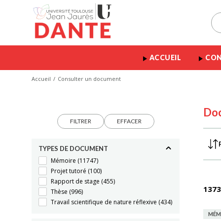
ACCUEIL
CON
Accueil
Consulter un document
Do
FILTRER
EFFACER
TYPES DE DOCUMENT
Mémoire
(11747)
Projet tutoré
(100)
Rapport de stage
(455)
1373
Thèse
(996)
Travail scientifique de nature réflexive
(434)
MÉM