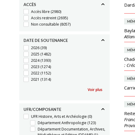
Darda
ACCÈS
Accès libre
(2980)
Accès restreint
(2695)
MÉM
Non consultable
(8057)
Bayla
Atlan
DATE DE SOUTENANCE
2026
(39)
MÉM
2025
(1482)
Chad
2024
(1393)
: Cré
2023
(1274)
2022
(1152)
MÉM
2021
(1314)
Carri
Voir plus
MÉM
UFR/COMPOSANTE
Reite
UFR Histoire, Arts et Archéologie
(0)
Franc
Département Anthropologie
(123)
Provi
Département Documentation, Archives,
Médiathèque et Edition (DDAME)
(1)