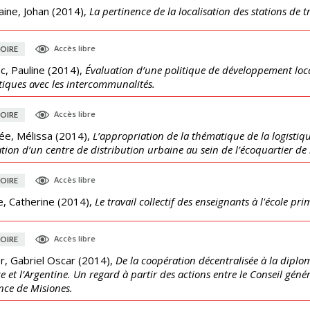
ine, Johan
(
2014
),
La pertinence de la localisation des stations de 
Accès libre
OIRE
c, Pauline
(
2014
),
Évaluation d’une politique de développement loc
tiques avec les intercommunalités.
Accès libre
OIRE
ée, Mélissa
(
2014
),
L’appropriation de la thématique de la logistique
ation d’un centre de distribution urbaine au sein de l’écoquartier de
Accès libre
OIRE
e, Catherine
(
2014
),
Le travail collectif des enseignants à l'école pr
Accès libre
OIRE
r, Gabriel Oscar
(
2014
),
De la coopération décentralisée à la diploma
e et l’Argentine. Un regard à partir des actions entre le Conseil gén
nce de Misiones.