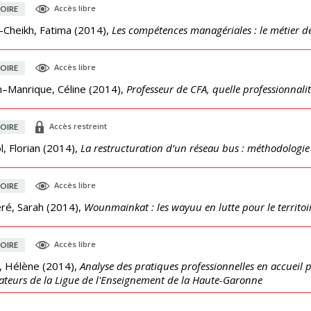
Accès libre
OIRE
-Cheikh, Fatima
(
2014
),
Les compétences managériales : le métier 
Accès libre
OIRE
n–Manrique, Céline
(
2014
),
Professeur de CFA, quelle professionnalit
Accès restreint
OIRE
, Florian
(
2014
),
La restructuration d’un réseau bus : méthodologie 
Accès libre
OIRE
eré, Sarah
(
2014
),
Wounmainkat : les wayuu en lutte pour le territoi
Accès libre
OIRE
, Hélène
(
2014
),
Analyse des pratiques professionnelles en accueil pé
teurs de la Ligue de l'Enseignement de la Haute-Garonne