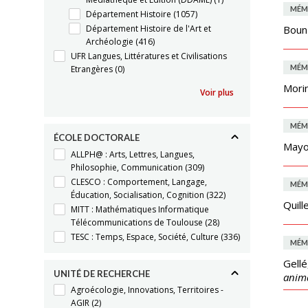
MÉM
Département Histoire
(1057)
Département Histoire de l'Art et
Boun
Archéologie
(416)
UFR Langues, Littératures et Civilisations
MÉM
Etrangères
(0)
Mori
Voir plus
MÉM
ÉCOLE DOCTORALE
Mayol
ALLPH@ : Arts, Lettres, Langues,
Philosophie, Communication
(309)
CLESCO : Comportement, Langage,
MÉM
Éducation, Socialisation, Cognition
(322)
Quill
MITT : Mathématiques Informatique
Télécommunications de Toulouse
(28)
TESC : Temps, Espace, Société, Culture
(336)
MÉM
Gellé
UNITÉ DE RECHERCHE
anima
Agroécologie, Innovations, Territoires -
AGIR
(2)