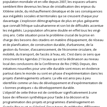
population mondiale vit en ville depuis 2007, les espaces urbains
semblent être devenus les lieux de cristallisation des enjeux du
XXIème siècle, du réchauffement climatique et de ses conséquences
aux inégalités sociales et territoriales qui se creusent chaque jour
davantage. L’explosion démographique de plus en plus galopante
que connaît l’Afrique subsaharienne et son lot de difficultés accentue
les inégalités. La population africaine double en effet tous les vingt-
cinq ans. Cette situation pose le problème crucial de la prise en
charge des besoins des citadins en matière d’équipement, de réseau
et de planification, de construction durable, d’urbanisme, de la
gestion du foncier, d’assainissement, de l’économie circulaire, de
mobilité, du transport, de l’accès à l’eau, etc. C’est dans ce sens que
s’inscrivent les Agendas 21 locaux qui est la déclinaison au niveau
local des conclusions de la Conférence de Rio (1992). Depuis, des
initiatives nouvelles pour une ville durable sont mises en évidence
partout dans le monde ou sont en phase d'expérimentation dans les
projets d’aménagements urbains. La ville est ainsi peu à peu
identifiée comme un lieu de développement et d'expérimentation de
« bonnes pratiques » du développement durable.
L’objectif de cette thèse est de contribuer significativement à une
base de réflexion synthétique pour l’aide à la décision et la
programmation des projets et programmes d’aménagement en
Guinée-Bissau et au Sénégal. Deux types de méthodes différentes