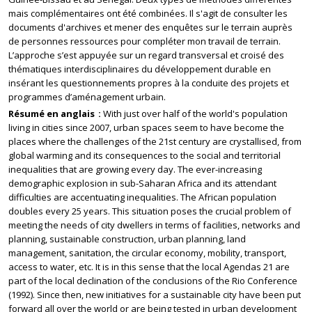
mais complémentaires ont été combinées. Il s'agit de consulter les
documents d'archives et mener des enquêtes sur le terrain auprès
de personnes ressources pour compléter mon travail de terrain.
L’approche s’est appuyée sur un regard transversal et croisé des
thématiques interdisciplinaires du développement durable en
insérant les questionnements propres à la conduite des projets et
programmes d’aménagement urbain.
Résumé en anglais
With just over half of the world's population
living in cities since 2007, urban spaces seem to have become the
places where the challenges of the 21st century are crystallised, from
global warming and its consequences to the social and territorial
inequalities that are growing every day. The ever-increasing
demographic explosion in sub-Saharan Africa and its attendant
difficulties are accentuating inequalities. The African population
doubles every 25 years. This situation poses the crucial problem of
meeting the needs of city dwellers in terms of facilities, networks and
planning, sustainable construction, urban planning, land
management, sanitation, the circular economy, mobility, transport,
access to water, etc. It is in this sense that the local Agendas 21 are
part of the local declination of the conclusions of the Rio Conference
(1992). Since then, new initiatives for a sustainable city have been put
forward all over the world or are being tested in urban development