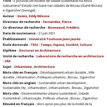
Titre
É possível um modelo de cidade sustentável na África
subsariana? Estudo com base nas cidades de Bissau (Guiné-Bissau)
e Ziguinchor (Senegal)
Auteur
Gomis, Eddy Nilsone
Directeur de recherche
Fernandez, Pierre
Co-directeur de recherche
Bonneaud, Frédéric
Date de soutenance
21 juin 2021
Établissement
Université Toulouse-Jean Jaurès
École doctorale
TESC : Temps, Espace, Société, Culture
Diplôme
Doctorat en Architecture
Unité de recherche
Laboratoire de recherche en architecture
- LRA
Sujet
Urbanisme
Architecture
Mots-clés en français
Développement urbain durable
Ville
durable
Urbanisation
Politiques urbaines
Bissau
Ziguinchor
Mots-clés en anglais
Sustainable urban development
Sustainable city
Urbanization
Urban policies
Bissau
Ziguinchor
Mots-clés
Desenvolvimento urbano sustentável
Cidade
Sustentável
Urbanização
Políticas urbanas
Bissau
Ziguinchor
Résumé en français
Alors qu’un peu plus de la moitié de la