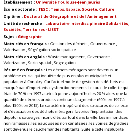
Établissement
Université Toulouse-Jean Jaurès
École doctorale
TESC : Temps, Espace, Société, Culture
Diplôme
Doctorat de Géographie et de l'Aménagement
Unité de recherche
Laboratoire Interdisciplinaire Solidarités,
Sociétés, Territoires - LISST
Sujet
Géographie
Mots-clés en français
Gestion des déchets
Gouvernance
Valorisation
Ségrégation socio-spatiale
Mots-clés en anglais
Waste management
Governance
Valorization
Socio-spatial
Segregation
Résumé en français
Les déchets ménagers sont devenus un
problème crucial qui inquiète de plus en plus municipalité et
population à Conakry. Car l’actuel mode de gestion des déchets est
marqué par d’importants dysfonctionnements. Le taux de collecte qui
était de 70 % en 1997 atteint à peine aujourd’hui les 20 % alors que la
quantité de déchets produits continue d’augmenter (600 t en 1997 à
plus 1500 t en 2015). Le caractère inopérant des structures de collecte
et d’évacuation des déchets ménagers favorise l’implantation des
dépotoirs sauvages incontrôlés partout dans la ville. Les immondices
non ramassés, les eaux usées non canalisées, les voiries dégradées
sont devenus le cauchemar des habitants. Suite à cette insalubrité