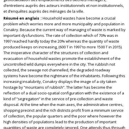
d’entretiens auprès des acteurs institutionnels et non institutionnels,
et d’enquêtes auprès des ménages de la ville.
Résumé en anglais
Household wastes have become a crucial
problem which worries more and more municipality and population in
Conakry. Because the current way of managing of waste is marked by
important dysfunctions. The rate of collection which of 70% was in
1997 reached hardly today the 20% whereas the quantity of waste
produced keeps on increasing, (600 T in 1997 to more 1500 T in 2015).
The inoperative character of the structures of collection and
evacuation of household wastes promote the establishment of the
uncontrolled wild dumps everywhere in the city. The rubbish not
collected, the sewage not channelled, the degraded roadway
systems have become the nightmare of the inhabitants. Following this
increasing insalubrity, Conakry displays the image of a city taken
hostage by “mountains of rubbish”. The latter has become the
reflection of a dual socio-spatial configuration with the existence of a
kind of “segregation” in the service of pre-collection and waste
disposal. At the time when the main axes, the administrative centres,
shopping precinct and the rich districts profit from a minimum service
of collection, the popular quarters and the poor where however the
high densities of populations lead to the production of important
quantities of waste are completely ignored. One attends thus through