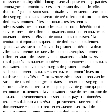
croissante, Conakry affiche l’image d’une ville prise en otage par des
"montagnes d’immondices". Ces derniers sont devenus le reflet
d’une configuration socio-spatiale duale avec l’existence d’une sorte
de « ségrégation » dans le service de pré-collecte et d’élimination des
déchets. Au moment où les principaux axes, les centres
administratifs, commerciaux et les quartiers riches bénéficient d’un
service minimum de collecte, les quartiers populaires et pauvres où
pourtant les densités élevées de populations conduisent à la
production d’importantes quantités de déchets sont totalement
ignorés. On assiste ainsi, à travers la gestion des déchets à deux
villes dans la même cité : une ville moderne avec plus ou moins de
collecte et l’autre, délaissée avec des quartiers insalubres. Devant
ces disparités, les autorités ont développé et expérimenté des outils
et essaient de trouver des stratégies de gestion optimale.
Malheureusement, les outils mis en œuvre ont montré leurs limites,
car ils se sont révélés inefficaces. Notre thèse essaie d’analyser les
raisons de ces échecs de gestion dans un contexte de ségrégation
socio-spatiale et de construire une perspective de gestion qui prend
en compte le traitement et la valorisation en vue de l’amélioration de
la situation environnementale et sanitaire du pays. Les données qui
ont permis d’aboutir à ces résultats proviennent d’une recherche
documentaire menée en France et en Guinée, d’un travail de
géolocalisation des emplacements des déchets ménagers,