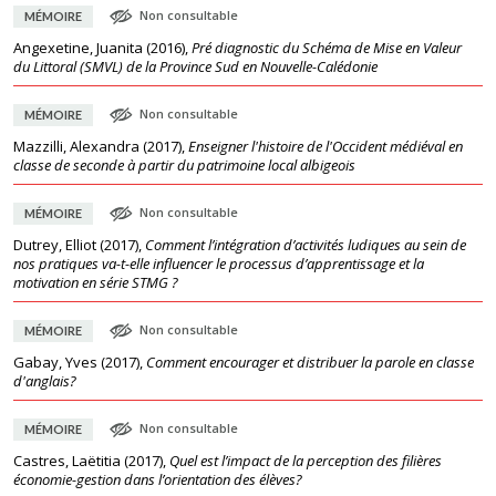
Non consultable
MÉMOIRE
Angexetine, Juanita
(
2016
),
Pré diagnostic du Schéma de Mise en Valeur
du Littoral (SMVL) de la Province Sud en Nouvelle-Calédonie
Non consultable
MÉMOIRE
Mazzilli, Alexandra
(
2017
),
Enseigner l'histoire de l'Occident médiéval en
classe de seconde à partir du patrimoine local albigeois
Non consultable
MÉMOIRE
Dutrey, Elliot
(
2017
),
Comment l’intégration d’activités ludiques au sein de
nos pratiques va-t-elle influencer le processus d’apprentissage et la
motivation en série STMG ?
Non consultable
MÉMOIRE
Gabay, Yves
(
2017
),
Comment encourager et distribuer la parole en classe
d'anglais?
Non consultable
MÉMOIRE
Castres, Laëtitia
(
2017
),
Quel est l’impact de la perception des filières
économie-gestion dans l’orientation des élèves?