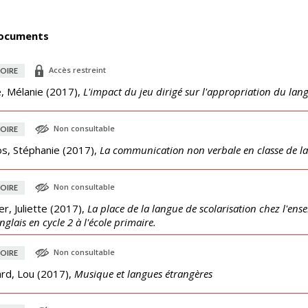
ocuments
Accès restreint
OIRE
, Mélanie
(
2017
),
L'impact du jeu dirigé sur l'appropriation du lan
Non consultable
OIRE
os, Stéphanie
(
2017
),
La communication non verbale en classe de l
Non consultable
OIRE
er, Juliette
(
2017
),
La place de la langue de scolarisation chez l'ens
anglais en cycle 2 à l'école primaire.
Non consultable
OIRE
rd, Lou
(
2017
),
Musique et langues étrangères