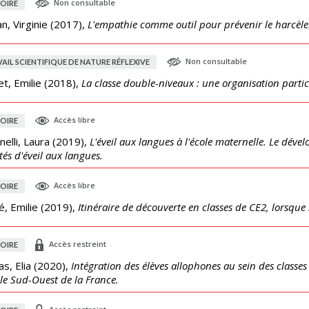
Non consultable
OIRE
n, Virginie
(
2017
),
L'empathie comme outil pour prévenir le harcèle
Non consultable
AIL SCIENTIFIQUE DE NATURE RÉFLEXIVE
t, Emilie
(
2018
),
La classe double-niveaux : une organisation partic
Accès libre
OIRE
nelli, Laura
(
2019
),
L'éveil aux langues à l'école maternelle. Le d
ités d'éveil aux langues.
Accès libre
OIRE
é, Emilie
(
2019
),
Itinéraire de découverte en classes de CE2, lorsque
Accès restreint
OIRE
s, Elia
(
2020
),
Intégration des élèves allophones au sein des classe
le Sud-Ouest de la France.