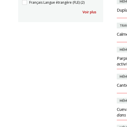
MÉM
Français Langue étrangère (FLE)
(2)
Dupla
Voir plus
TRAV
Calme
MÉM
Parpi
activ
MÉM
Canti
MÉM
Cueva
dans 