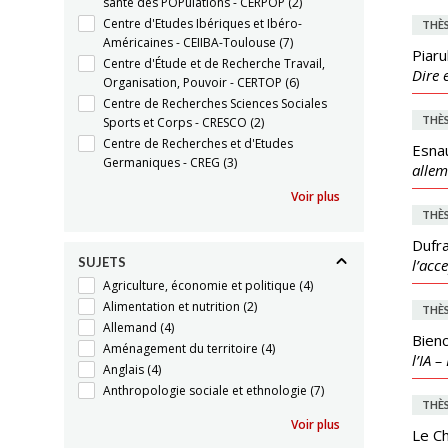
santé des POPulations - CERPOP
(2)
Centre d'Etudes Ibériques et Ibéro-
THÈ
Américaines - CEIIBA-Toulouse
(7)
Piaru
Centre d'Étude et de Recherche Travail,
Dire 
Organisation, Pouvoir - CERTOP
(6)
Centre de Recherches Sciences Sociales
THÈ
Sports et Corps - CRESCO
(2)
Centre de Recherches et d'Etudes
Esnau
Germaniques - CREG
(3)
allem
Voir plus
THÈ
Dufra
SUJETS
l’acc
Agriculture, économie et politique
(4)
Alimentation et nutrition
(2)
THÈ
Allemand
(4)
Bienc
Aménagement du territoire
(4)
l’IA 
Anglais
(4)
Anthropologie sociale et ethnologie
(7)
THÈ
Voir plus
Le Ch