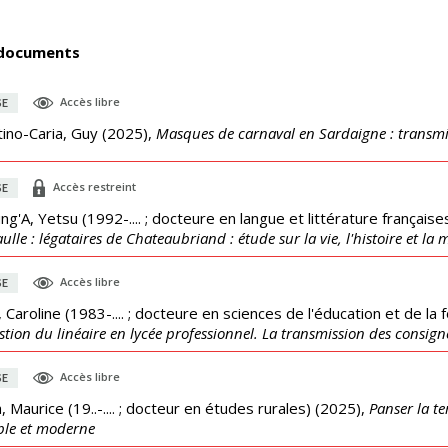
documents
Accès libre
SE
tino-Caria, Guy
(
2025
),
Masques de carnaval en Sardaigne : transmiss
Accès restreint
SE
g'A, Yetsu (1992-.... ; docteure en langue et littérature française
ulle : légataires de Chateaubriand : étude sur la vie, l'histoire et la m
Accès libre
SE
, Caroline (1983-.... ; docteure en sciences de l'éducation et de la 
stion du linéaire en lycée professionnel. La transmission des consig
Accès libre
SE
, Maurice (19..-.... ; docteur en études rurales)
(
2025
),
Panser la t
ble et moderne