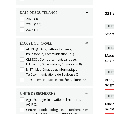
DATE DE SOUTENANCE
231 
2026
(3)
2025
(116)
THÈ
2024
(112)
Scior
ÉCOLE DOCTORALE
THÈ
ALLPH@ : Arts, Lettres, Langues,
Philosophie, Communication
(76)
Masun
CLESCO : Comportement, Langage,
De Ga
Éducation, Socialisation, Cognition
(68)
MITT : Mathématiques Informatique
THÈ
Télécommunications de Toulouse
(5)
Arnal
TESC : Temps, Espace, Société, Culture
(82)
de ge
UNITÉ DE RECHERCHE
THÈ
Agroécologie, Innovations, Territoires -
Miara
AGIR
(2)
dura
Centre d'Epidémiologie et de Recherche en