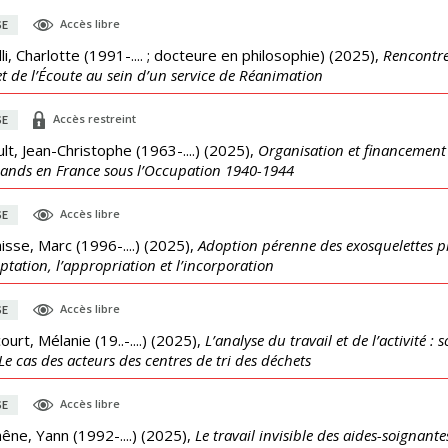
Accès libre
SE
lli, Charlotte (1991-.... ; docteure en philosophie)
(
2025
),
Rencontrer
et de l’Écoute au sein d’un service de Réanimation
Accès restreint
SE
lt, Jean-Christophe (1963-....)
(
2025
),
Organisation et financement 
ands en France sous l’Occupation 1940-1944
Accès libre
SE
isse, Marc (1996-....)
(
2025
),
Adoption pérenne des exosquelettes pr
eptation, l’appropriation et l’incorporation
Accès libre
SE
ourt, Mélanie (19..-....)
(
2025
),
L’analyse du travail et de l’activité 
– Le cas des acteurs des centres de tri des déchets
Accès libre
SE
êne, Yann (1992-....)
(
2025
),
Le travail invisible des aides-soignante